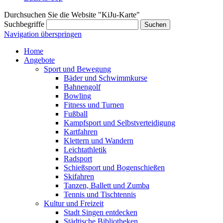
Durchsuchen Sie die Website "KiJu-Karte"
Suchbegriffe
Suchen
Navigation überspringen
Home
Angebote
Sport und Bewegung
Bäder und Schwimmkurse
Bahnengolf
Bowling
Fitness und Turnen
Fußball
Kampfsport und Selbstverteidigung
Kartfahren
Klettern und Wandern
Leichtathletik
Radsport
Schießsport und Bogenschießen
Skifahren
Tanzen, Ballett und Zumba
Tennis und Tischtennis
Kultur und Freizeit
Stadt Singen entdecken
Städtische Bibliotheken