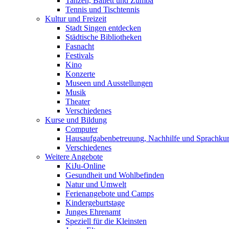
Tanzen, Ballett und Zumba
Tennis und Tischtennis
Kultur und Freizeit
Stadt Singen entdecken
Städtische Bibliotheken
Fasnacht
Festivals
Kino
Konzerte
Museen und Ausstellungen
Musik
Theater
Verschiedenes
Kurse und Bildung
Computer
Hausaufgabenbetreuung, Nachhilfe und Sprachku
Verschiedenes
Weitere Angebote
KiJu-Online
Gesundheit und Wohlbefinden
Natur und Umwelt
Ferienangebote und Camps
Kindergeburtstage
Junges Ehrenamt
Speziell für die Kleinsten