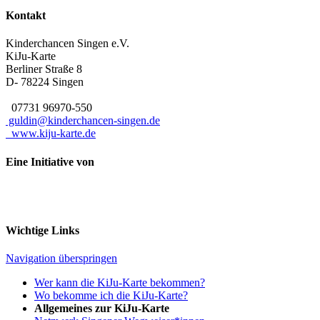
Kontakt
Kinderchancen Singen e.V.
KiJu-Karte
Berliner Straße 8
D- 78224
Singen
07731 96970-550
guldin@kinderchancen-singen.de
www.kiju-karte.de
Eine Initiative von
Wichtige Links
Navigation überspringen
Wer kann die KiJu-Karte bekommen?
Wo bekomme ich die KiJu-Karte?
Allgemeines zur KiJu-Karte