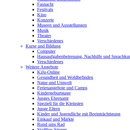
Fasnacht
Festivals
Kino
Konzerte
Museen und Ausstellungen
Musik
Theater
Verschiedenes
Kurse und Bildung
Computer
Hausaufgabenbetreuung, Nachhilfe und Sprachku
Verschiedenes
Weitere Angebote
KiJu-Online
Gesundheit und Wohlbefinden
Natur und Umwelt
Ferienangebote und Camps
Kindergeburtstage
Junges Ehrenamt
Speziell für die Kleinsten
Junge Eltern
Kinder und Jugendliche mit Beeinträchtigung
Einkauf und Märkte
Rund ums Rad
Stadtbus Singen