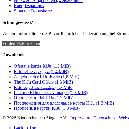
Netzwerk Singener Wegweiser*innen
Energiespartipps
Singener Bonuskarte
Schon gewusst?
Weitere Informationen, z.B. zur finanziellen Unterstützung bei Strom-
Zu den Dokumenten
Downloads
Ofertat e kartës KiJu
(1,3 MiB)
KiJu عروض بطاقة
(1,4 MiB)
Angebote der KiJu-Karte
(1,8 MiB)
The KiJu Card Offers
(1,3 MiB)
KiJu پیشنهادات کارت
(1,3 MiB)
La carte KiJu et ses avantages
(1,3 MiB)
Ofertele cardului KiJu
(1,3 MiB)
Предложения для владельцев карты KiJu
(1,3 MiB)
Пропозиції картки KiJu
(1,3 MiB)
© 2026 Kinderchancen Singen e.V. |
Impressum
|
Datenschutz
|
Webs
Back to Top