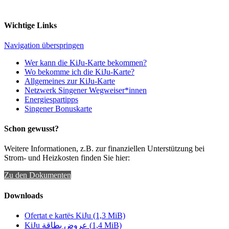
Wichtige Links
Navigation überspringen
Wer kann die KiJu-Karte bekommen?
Wo bekomme ich die KiJu-Karte?
Allgemeines zur KiJu-Karte
Netzwerk Singener Wegweiser*innen
Energiespartipps
Singener Bonuskarte
Schon gewusst?
Weitere Informationen, z.B. zur finanziellen Unterstützung bei
Strom- und Heizkosten finden Sie hier:
Zu den Dokumenten
Downloads
Ofertat e kartës KiJu
(1,3 MiB)
KiJu عروض بطاقة
(1,4 MiB)