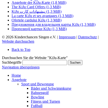
Angebote der KiJu-Karte
(1,8 MiB)
The KiJu Card Offers
(1,3 MiB)
KiJu پیشنهادات کارت
(1,3 MiB)
La carte KiJu et ses avantages
(1,3 MiB)
Ofertele cardului KiJu
(1,3 MiB)
Предложения для владельцев карты KiJu
(1,3 MiB)
Пропозиції картки KiJu
(1,3 MiB)
© 2026 Kinderchancen Singen e.V. |
Impressum
|
Datenschutz
|
Website durchsuchen
Back to Top
Durchsuchen Sie die Website "KiJu-Karte"
Suchbegriffe
Suchen
Navigation überspringen
Home
Angebote
Sport und Bewegung
Bäder und Schwimmkurse
Bahnengolf
Bowling
Fitness und Turnen
Fußball