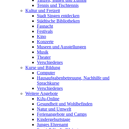
Tanzen, Ballett und Zumba
Tennis und Tischtennis
Kultur und Freizeit
Stadt Singen entdecken
Städtische Bibliotheken
Fasnacht
Festivals
Kino
Konzerte
Museen und Ausstellungen
Musik
Theater
Verschiedenes
Kurse und Bildung
Computer
Hausaufgabenbetreuung, Nachhilfe und
Sprachkurse
Verschiedenes
Weitere Angebote
KiJu-Online
Gesundheit und Wohlbefinden
Natur und Umwelt
Ferienangebote und Camps
Kindergeburtstage
Junges Ehrenamt