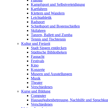
Fußball
Kampfsport und Selbstverteidigung
Kartfahren
Klettern und Wandern
Leichtathletik
Radsport
Schießsport und Bogenschießen
Skifahren
Tanzen, Ballett und Zumba
Tennis und Tischtennis
Kultur und Freizeit
Stadt Singen entdecken
Städtische Bibliotheken
Fasnacht
Festivals
Kino
Konzerte
Museen und Ausstellungen
Musik
Theater
Verschiedenes
Kurse und Bildung
Computer
Hausaufgabenbetreuung, Nachhilfe und Sprachku
Verschiedenes