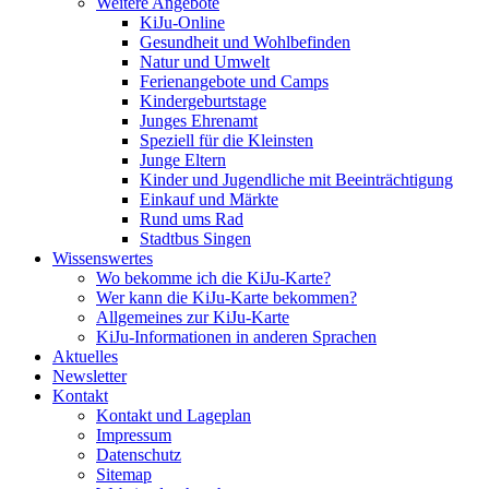
Weitere Angebote
KiJu-Online
Gesundheit und Wohlbefinden
Natur und Umwelt
Ferienangebote und Camps
Kindergeburtstage
Junges Ehrenamt
Speziell für die Kleinsten
Junge Eltern
Kinder und Jugendliche mit Beeinträchtigung
Einkauf und Märkte
Rund ums Rad
Stadtbus Singen
Wissenswertes
Wo bekomme ich die KiJu-Karte?
Wer kann die KiJu-Karte bekommen?
Allgemeines zur KiJu-Karte
KiJu-Informationen in anderen Sprachen
Aktuelles
Newsletter
Kontakt
Kontakt und Lageplan
Impressum
Datenschutz
Sitemap