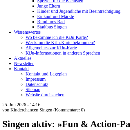
Speziell für die Kleinsten
Junge Eltern
Kinder und Jugendliche mit Beeinträchtigung
Einkauf und Märkte
Rund ums Rad
Stadtbus Singen
Wissenswertes
Wo bekomme ich die KiJu-Karte?
Wer kann die KiJu-Karte bekommen?
Allgemeines zur KiJu-Karte
KiJu-Informationen in anderen Sprachen
Aktuelles
Newsletter
Kontakt
Kontakt und Lageplan
Impressum
Datenschutz
Sitemap
Website durchsuchen
25.
Jun
2026 -
14:16
von Kinderchancen Singen
(Kommentare: 0)
Singen aktiv: »Fun & Action-Pa