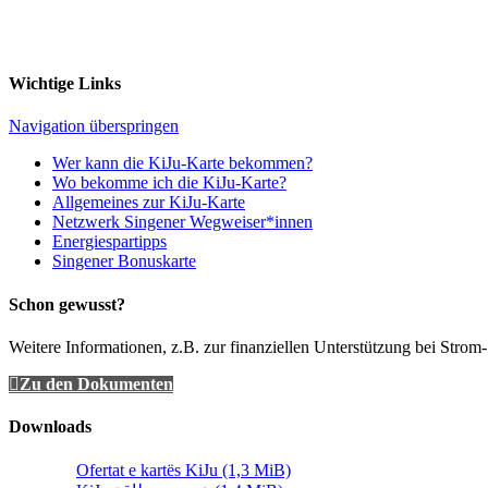
Wichtige Links
Navigation überspringen
Wer kann die KiJu-Karte bekommen?
Wo bekomme ich die KiJu-Karte?
Allgemeines zur KiJu-Karte
Netzwerk Singener Wegweiser*innen
Energiespartipps
Singener Bonuskarte
Schon gewusst?
Weitere Informationen, z.B. zur finanziellen Unterstützung bei Strom-
Zu den Dokumenten
Downloads
Ofertat e kartës KiJu
(1,3 MiB)