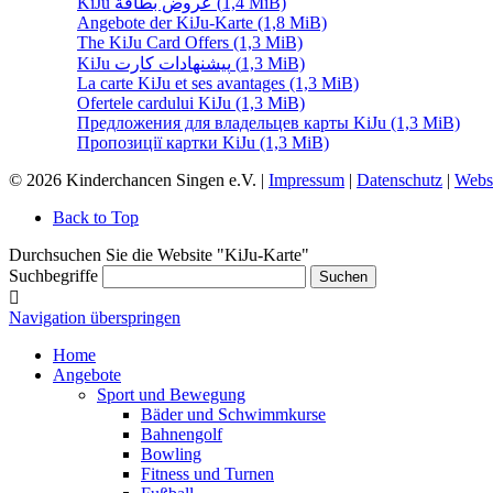
KiJu عروض بطاقة
(1,4 MiB)
Angebote der KiJu-Karte
(1,8 MiB)
The KiJu Card Offers
(1,3 MiB)
KiJu پیشنهادات کارت
(1,3 MiB)
La carte KiJu et ses avantages
(1,3 MiB)
Ofertele cardului KiJu
(1,3 MiB)
Предложения для владельцев карты KiJu
(1,3 MiB)
Пропозиції картки KiJu
(1,3 MiB)
© 2026 Kinderchancen Singen e.V. |
Impressum
|
Datenschutz
|
Webs
Back to Top
Durchsuchen Sie die Website "KiJu-Karte"
Suchbegriffe
Suchen
Navigation überspringen
Home
Angebote
Sport und Bewegung
Bäder und Schwimmkurse
Bahnengolf
Bowling
Fitness und Turnen