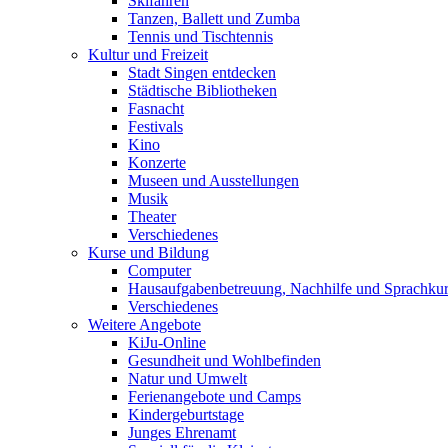
Skifahren
Tanzen, Ballett und Zumba
Tennis und Tischtennis
Kultur und Freizeit
Stadt Singen entdecken
Städtische Bibliotheken
Fasnacht
Festivals
Kino
Konzerte
Museen und Ausstellungen
Musik
Theater
Verschiedenes
Kurse und Bildung
Computer
Hausaufgabenbetreuung, Nachhilfe und Sprachku
Verschiedenes
Weitere Angebote
KiJu-Online
Gesundheit und Wohlbefinden
Natur und Umwelt
Ferienangebote und Camps
Kindergeburtstage
Junges Ehrenamt