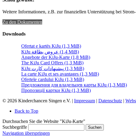
Weitere Informationen, z.B. zur finanziellen Unterstützung bei Strom-
Zu den Dokumenten
Downloads
Ofertat e kartës KiJu
(1,3 MiB)
KiJu عروض بطاقة
(1,4 MiB)
Angebote der KiJu-Karte
(1,8 MiB)
The KiJu Card Offers
(1,3 MiB)
KiJu پیشنهادات کارت
(1,3 MiB)
La carte KiJu et ses avantages
(1,3 MiB)
Ofertele cardului KiJu
(1,3 MiB)
Предложения для владельцев карты KiJu
(1,3 MiB)
Пропозиції картки KiJu
(1,3 MiB)
© 2026 Kinderchancen Singen e.V. |
Impressum
|
Datenschutz
|
Webs
Back to Top
Durchsuchen Sie die Website "KiJu-Karte"
Suchbegriffe
Suchen
Navigation überspringen