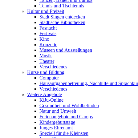
Tanzen, Ballett und Zumba
Tennis und Tischtennis
Kultur und Freizeit
Stadt Singen entdecken
Städtische Bibliotheken
Fasnacht
Festivals
Kino
Konzerte
Museen und Ausstellungen
Musik
Theater
Verschiedenes
Kurse und Bildung
Computer
Hausaufgabenbetreuung, Nachhilfe und Sprachku
Verschiedenes
Weitere Angebote
KiJu-Online
Gesundheit und Wohlbefinden
Natur und Umwelt
Ferienangebote und Camps
Kindergeburtstage
Junges Ehrenamt
Speziell für die Kleinsten