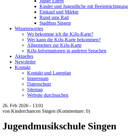
Junge Eltern
Kinder und Jugendliche mit Beeinträchtigung
Einkauf und Märkte
Rund ums Rad
Stadtbus Singen
Wissenswertes
Wo bekomme ich die KiJu-Karte?
Wer kann die KiJu-Karte bekommen?
Allgemeines zur KiJu-Karte
KiJu-Informationen in anderen Sprachen
Aktuelles
Newsletter
Kontakt
Kontakt und Lageplan
Impressum
Datenschutz
Sitemap
Website durchsuchen
26.
Feb
2026 -
13:01
von Kinderchancen Singen
(Kommentare: 0)
Jugendmusikschule Singen