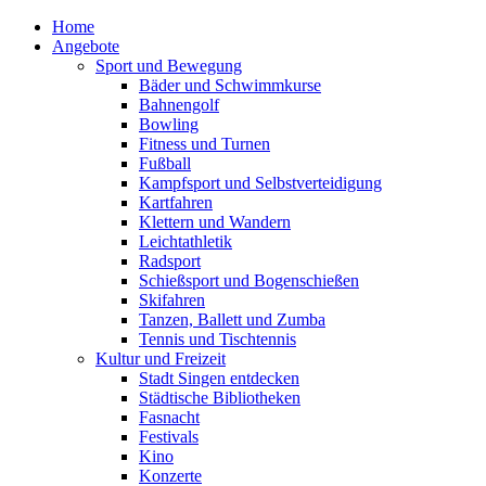
Home
Angebote
Sport und Bewegung
Bäder und Schwimmkurse
Bahnengolf
Bowling
Fitness und Turnen
Fußball
Kampfsport und Selbstverteidigung
Kartfahren
Klettern und Wandern
Leichtathletik
Radsport
Schießsport und Bogenschießen
Skifahren
Tanzen, Ballett und Zumba
Tennis und Tischtennis
Kultur und Freizeit
Stadt Singen entdecken
Städtische Bibliotheken
Fasnacht
Festivals
Kino
Konzerte