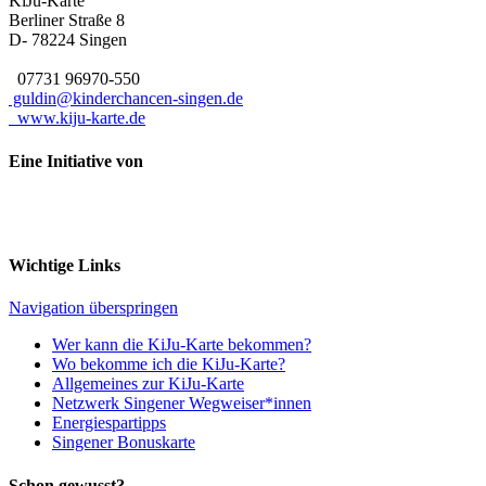
KiJu-Karte
Berliner Straße 8
D- 78224
Singen
07731 96970-550
guldin@kinderchancen-singen.de
www.kiju-karte.de
Eine Initiative von
Wichtige Links
Navigation überspringen
Wer kann die KiJu-Karte bekommen?
Wo bekomme ich die KiJu-Karte?
Allgemeines zur KiJu-Karte
Netzwerk Singener Wegweiser*innen
Energiespartipps
Singener Bonuskarte
Schon gewusst?