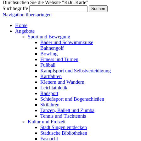
Durchsuchen Sie die Website "KiJu-Karte"
Suchbegriffe
Suchen
Navigation überspringen
Home
Angebote
Sport und Bewegung
Bäder und Schwimmkurse
Bahnengolf
Bowling
Fitness und Turnen
Fußball
Kampfsport und Selbstverteidigung
Kartfahren
Klettern und Wandern
Leichtathletik
Radsport
Schießsport und Bogenschießen
Skifahren
Tanzen, Ballett und Zumba
Tennis und Tischtennis
Kultur und Freizeit
Stadt Singen entdecken
Städtische Bibliotheken
Fasnacht