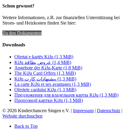
Schon gewusst?
Weitere Informationen, z.B. zur finanziellen Unterstützung bei
Strom- und Heizkosten finden Sie hier:
Zu den Dokumenten
Downloads
Ofertat e kartës KiJu
(1,3 MiB)
KiJu عروض بطاقة
(1,4 MiB)
Angebote der KiJu-Karte
(1,8 MiB)
The KiJu Card Offers
(1,3 MiB)
KiJu پیشنهادات کارت
(1,3 MiB)
La carte KiJu et ses avantages
(1,3 MiB)
Ofertele cardului KiJu
(1,3 MiB)
Предложения для владельцев карты KiJu
(1,3 MiB)
Пропозиції картки KiJu
(1,3 MiB)
© 2026 Kinderchancen Singen e.V. |
Impressum
|
Datenschutz
|
Website durchsuchen
Back to Top