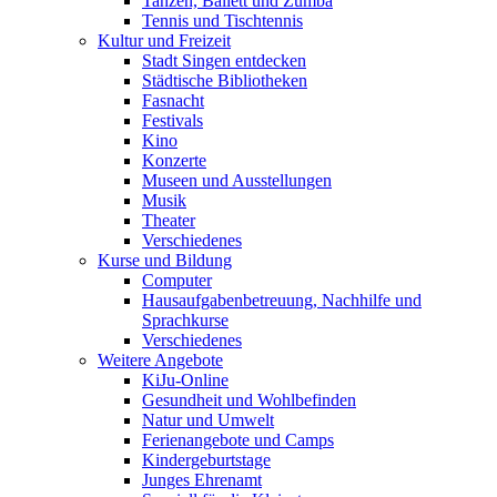
Tanzen, Ballett und Zumba
Tennis und Tischtennis
Kultur und Freizeit
Stadt Singen entdecken
Städtische Bibliotheken
Fasnacht
Festivals
Kino
Konzerte
Museen und Ausstellungen
Musik
Theater
Verschiedenes
Kurse und Bildung
Computer
Hausaufgabenbetreuung, Nachhilfe und
Sprachkurse
Verschiedenes
Weitere Angebote
KiJu-Online
Gesundheit und Wohlbefinden
Natur und Umwelt
Ferienangebote und Camps
Kindergeburtstage
Junges Ehrenamt