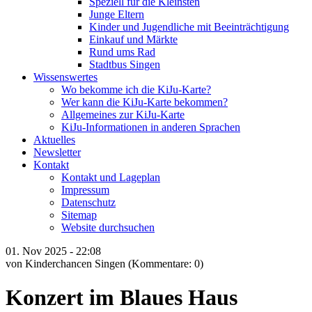
Speziell für die Kleinsten
Junge Eltern
Kinder und Jugendliche mit Beeinträchtigung
Einkauf und Märkte
Rund ums Rad
Stadtbus Singen
Wissenswertes
Wo bekomme ich die KiJu-Karte?
Wer kann die KiJu-Karte bekommen?
Allgemeines zur KiJu-Karte
KiJu-Informationen in anderen Sprachen
Aktuelles
Newsletter
Kontakt
Kontakt und Lageplan
Impressum
Datenschutz
Sitemap
Website durchsuchen
01.
Nov
2025 -
22:08
von Kinderchancen Singen
(Kommentare: 0)
Konzert im Blaues Haus