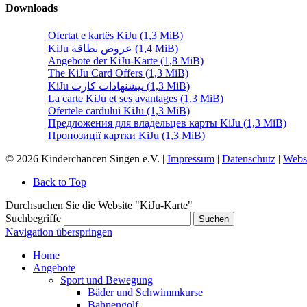
Downloads
Ofertat e kartës KiJu
(1,3 MiB)
KiJu عروض بطاقة
(1,4 MiB)
Angebote der KiJu-Karte
(1,8 MiB)
The KiJu Card Offers
(1,3 MiB)
KiJu پیشنهادات کارت
(1,3 MiB)
La carte KiJu et ses avantages
(1,3 MiB)
Ofertele cardului KiJu
(1,3 MiB)
Предложения для владельцев карты KiJu
(1,3 MiB)
Пропозиції картки KiJu
(1,3 MiB)
© 2026 Kinderchancen Singen e.V. |
Impressum
|
Datenschutz
|
Webs
Back to Top
Durchsuchen Sie die Website "KiJu-Karte"
Suchbegriffe
Suchen
Navigation überspringen
Home
Angebote
Sport und Bewegung
Bäder und Schwimmkurse
Bahnengolf