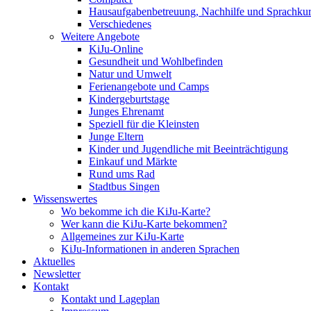
Hausaufgabenbetreuung, Nachhilfe und Sprachku
Verschiedenes
Weitere Angebote
KiJu-Online
Gesundheit und Wohlbefinden
Natur und Umwelt
Ferienangebote und Camps
Kindergeburtstage
Junges Ehrenamt
Speziell für die Kleinsten
Junge Eltern
Kinder und Jugendliche mit Beeinträchtigung
Einkauf und Märkte
Rund ums Rad
Stadtbus Singen
Wissenswertes
Wo bekomme ich die KiJu-Karte?
Wer kann die KiJu-Karte bekommen?
Allgemeines zur KiJu-Karte
KiJu-Informationen in anderen Sprachen
Aktuelles
Newsletter
Kontakt
Kontakt und Lageplan