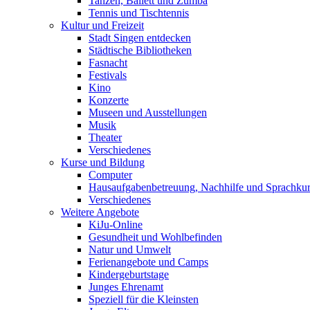
Tanzen, Ballett und Zumba
Tennis und Tischtennis
Kultur und Freizeit
Stadt Singen entdecken
Städtische Bibliotheken
Fasnacht
Festivals
Kino
Konzerte
Museen und Ausstellungen
Musik
Theater
Verschiedenes
Kurse und Bildung
Computer
Hausaufgabenbetreuung, Nachhilfe und Sprachku
Verschiedenes
Weitere Angebote
KiJu-Online
Gesundheit und Wohlbefinden
Natur und Umwelt
Ferienangebote und Camps
Kindergeburtstage
Junges Ehrenamt
Speziell für die Kleinsten