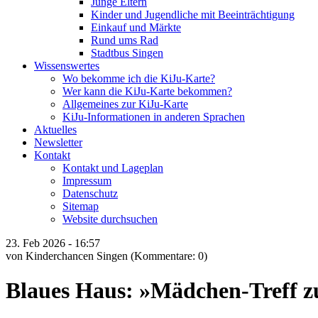
Junge Eltern
Kinder und Jugendliche mit Beeinträchtigung
Einkauf und Märkte
Rund ums Rad
Stadtbus Singen
Wissenswertes
Wo bekomme ich die KiJu-Karte?
Wer kann die KiJu-Karte bekommen?
Allgemeines zur KiJu-Karte
KiJu-Informationen in anderen Sprachen
Aktuelles
Newsletter
Kontakt
Kontakt und Lageplan
Impressum
Datenschutz
Sitemap
Website durchsuchen
23.
Feb
2026 -
16:57
von Kinderchancen Singen
(Kommentare: 0)
Blaues Haus: »Mädchen-Treff 