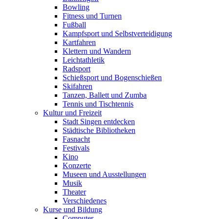
Bowling
Fitness und Turnen
Fußball
Kampfsport und Selbstverteidigung
Kartfahren
Klettern und Wandern
Leichtathletik
Radsport
Schießsport und Bogenschießen
Skifahren
Tanzen, Ballett und Zumba
Tennis und Tischtennis
Kultur und Freizeit
Stadt Singen entdecken
Städtische Bibliotheken
Fasnacht
Festivals
Kino
Konzerte
Museen und Ausstellungen
Musik
Theater
Verschiedenes
Kurse und Bildung
Computer