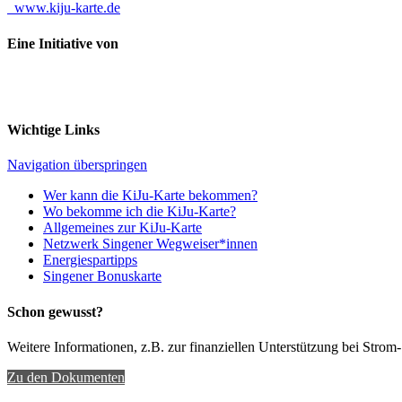
www.kiju-karte.de
Eine Initiative von
Wichtige Links
Navigation überspringen
Wer kann die KiJu-Karte bekommen?
Wo bekomme ich die KiJu-Karte?
Allgemeines zur KiJu-Karte
Netzwerk Singener Wegweiser*innen
Energiespartipps
Singener Bonuskarte
Schon gewusst?
Weitere Informationen, z.B. zur finanziellen Unterstützung bei Strom-
Zu den Dokumenten