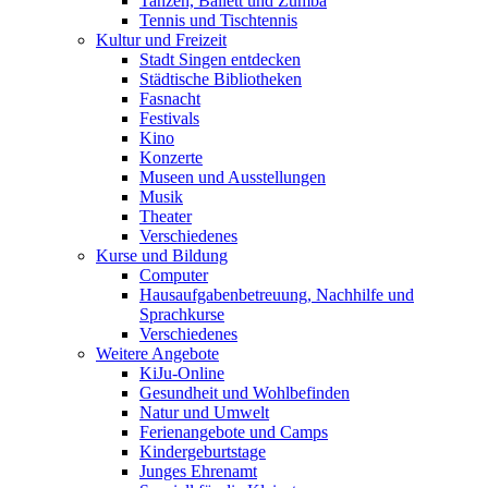
Tanzen, Ballett und Zumba
Tennis und Tischtennis
Kultur und Freizeit
Stadt Singen entdecken
Städtische Bibliotheken
Fasnacht
Festivals
Kino
Konzerte
Museen und Ausstellungen
Musik
Theater
Verschiedenes
Kurse und Bildung
Computer
Hausaufgabenbetreuung, Nachhilfe und
Sprachkurse
Verschiedenes
Weitere Angebote
KiJu-Online
Gesundheit und Wohlbefinden
Natur und Umwelt
Ferienangebote und Camps
Kindergeburtstage
Junges Ehrenamt