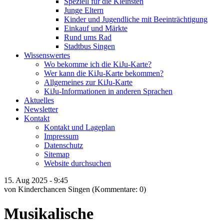
Speziell für die Kleinsten
Junge Eltern
Kinder und Jugendliche mit Beeinträchtigung
Einkauf und Märkte
Rund ums Rad
Stadtbus Singen
Wissenswertes
Wo bekomme ich die KiJu-Karte?
Wer kann die KiJu-Karte bekommen?
Allgemeines zur KiJu-Karte
KiJu-Informationen in anderen Sprachen
Aktuelles
Newsletter
Kontakt
Kontakt und Lageplan
Impressum
Datenschutz
Sitemap
Website durchsuchen
15.
Aug
2025 -
9:45
von Kinderchancen Singen
(Kommentare: 0)
Musikalische