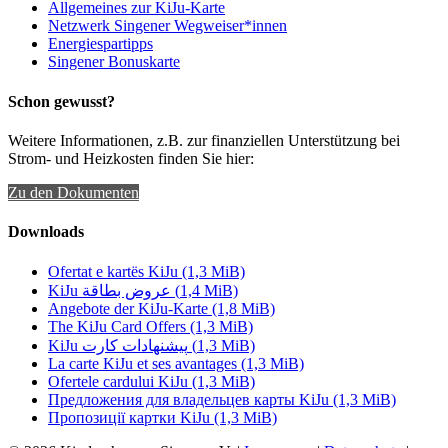
Allgemeines zur KiJu-Karte
Netzwerk Singener Wegweiser*innen
Energiespartipps
Singener Bonuskarte
Schon gewusst?
Weitere Informationen, z.B. zur finanziellen Unterstützung bei
Strom- und Heizkosten finden Sie hier:
Zu den Dokumenten
Downloads
Ofertat e kartës KiJu
(1,3 MiB)
KiJu عروض بطاقة
(1,4 MiB)
Angebote der KiJu-Karte
(1,8 MiB)
The KiJu Card Offers
(1,3 MiB)
KiJu پیشنهادات کارت
(1,3 MiB)
La carte KiJu et ses avantages
(1,3 MiB)
Ofertele cardului KiJu
(1,3 MiB)
Предложения для владельцев карты KiJu
(1,3 MiB)
Пропозиції картки KiJu
(1,3 MiB)