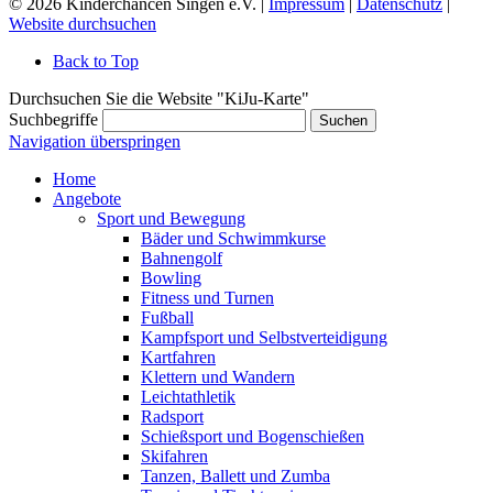
© 2026 Kinderchancen Singen e.V. |
Impressum
|
Datenschutz
|
Website durchsuchen
Back to Top
Durchsuchen Sie die Website "KiJu-Karte"
Suchbegriffe
Suchen
Navigation überspringen
Home
Angebote
Sport und Bewegung
Bäder und Schwimmkurse
Bahnengolf
Bowling
Fitness und Turnen
Fußball
Kampfsport und Selbstverteidigung
Kartfahren
Klettern und Wandern
Leichtathletik
Radsport
Schießsport und Bogenschießen
Skifahren
Tanzen, Ballett und Zumba