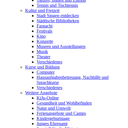
Tanzen, Ballett und Zumba
Tennis und Tischtennis
Kultur und Freizeit
Stadt Singen entdecken
Städtische Bibliotheken
Fasnacht
Festivals
Kino
Konzerte
Museen und Ausstellungen
Musik
Theater
Verschiedenes
Kurse und Bildung
Computer
Hausaufgabenbetreuung, Nachhilfe und
Sprachkurse
Verschiedenes
Weitere Angebote
KiJu-Online
Gesundheit und Wohlbefinden
Natur und Umwelt
Ferienangebote und Camps
Kindergeburtstage
Junges Ehrenamt