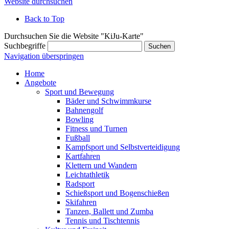
Website durchsuchen
Back to Top
Durchsuchen Sie die Website "KiJu-Karte"
Suchbegriffe
Suchen
Navigation überspringen
Home
Angebote
Sport und Bewegung
Bäder und Schwimmkurse
Bahnengolf
Bowling
Fitness und Turnen
Fußball
Kampfsport und Selbstverteidigung
Kartfahren
Klettern und Wandern
Leichtathletik
Radsport
Schießsport und Bogenschießen
Skifahren
Tanzen, Ballett und Zumba
Tennis und Tischtennis