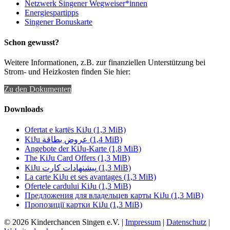
Netzwerk Singener Wegweiser*innen
Energiespartipps
Singener Bonuskarte
Schon gewusst?
Weitere Informationen, z.B. zur finanziellen Unterstützung bei
Strom- und Heizkosten finden Sie hier:
Zu den Dokumenten
Downloads
Ofertat e kartës KiJu
(1,3 MiB)
KiJu عروض بطاقة
(1,4 MiB)
Angebote der KiJu-Karte
(1,8 MiB)
The KiJu Card Offers
(1,3 MiB)
KiJu پیشنهادات کارت
(1,3 MiB)
La carte KiJu et ses avantages
(1,3 MiB)
Ofertele cardului KiJu
(1,3 MiB)
Предложения для владельцев карты KiJu
(1,3 MiB)
Пропозиції картки KiJu
(1,3 MiB)
© 2026 Kinderchancen Singen e.V. |
Impressum
|
Datenschutz
|