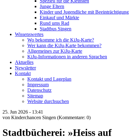
Speziell für die Kleinsten
Junge Eltern
Kinder und Jugendliche mit Beeinträchtigung
Einkauf und Märkte
Rund ums Rad
Stadtbus Singen
Wissenswertes
Wo bekomme ich die KiJu-Karte?
Wer kann die KiJu-Karte bekommen?
Allgemeines zur KiJu-Karte
KiJu-Informationen in anderen Sprachen
Aktuelles
Newsletter
Kontakt
Kontakt und Lageplan
Impressum
Datenschutz
Sitemap
Website durchsuchen
25.
Jun
2026 -
13:41
von Kinderchancen Singen
(Kommentare: 0)
Stadtbücherei: »Heiss auf