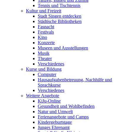
Tanzen, Ballett und Zumba
Tennis und Tischtennis
Kultur und Freizeit
Stadt Singen entdecken
Städtische Bibliotheken
Fasnacht
Festivals
Kino
Konzerte
Museen und Ausstellungen
Musik
Theater
Verschiedenes
Kurse und Bildung
Computer
Hausaufgabenbetreuung, Nachhilfe und
Sprachkurse
Verschiedenes
Weitere Angebote
KiJu-Online
Gesundheit und Wohlbefinden
Natur und Umwelt
Ferienangebote und Camps
Kindergeburtstage
Junges Ehrenamt