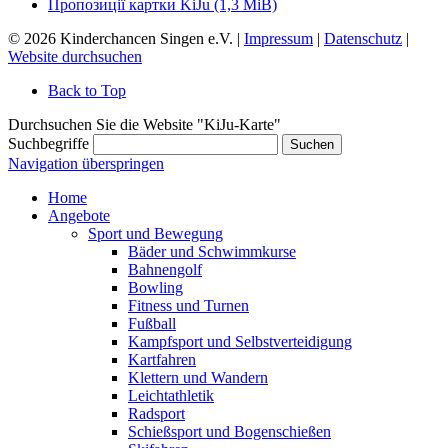
Пропозиції картки KiJu
(1,3 MiB)
© 2026 Kinderchancen Singen e.V. |
Impressum
|
Datenschutz
|
Website durchsuchen
Back to Top
Durchsuchen Sie die Website "KiJu-Karte"
Suchbegriffe
Suchen
Navigation überspringen
Home
Angebote
Sport und Bewegung
Bäder und Schwimmkurse
Bahnengolf
Bowling
Fitness und Turnen
Fußball
Kampfsport und Selbstverteidigung
Kartfahren
Klettern und Wandern
Leichtathletik
Radsport
Schießsport und Bogenschießen