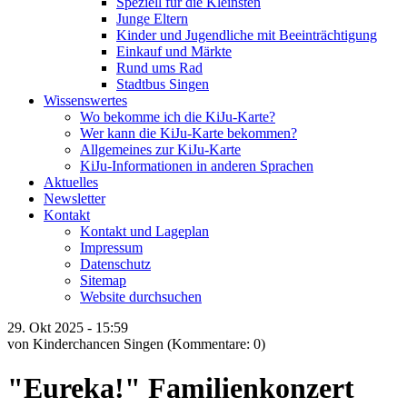
Speziell für die Kleinsten
Junge Eltern
Kinder und Jugendliche mit Beeinträchtigung
Einkauf und Märkte
Rund ums Rad
Stadtbus Singen
Wissenswertes
Wo bekomme ich die KiJu-Karte?
Wer kann die KiJu-Karte bekommen?
Allgemeines zur KiJu-Karte
KiJu-Informationen in anderen Sprachen
Aktuelles
Newsletter
Kontakt
Kontakt und Lageplan
Impressum
Datenschutz
Sitemap
Website durchsuchen
29.
Okt
2025 -
15:59
von Kinderchancen Singen
(Kommentare: 0)
"Eureka!" Familienkonzert