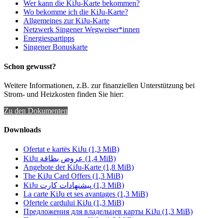
Wer kann die KiJu-Karte bekommen?
Wo bekomme ich die KiJu-Karte?
Allgemeines zur KiJu-Karte
Netzwerk Singener Wegweiser*innen
Energiespartipps
Singener Bonuskarte
Schon gewusst?
Weitere Informationen, z.B. zur finanziellen Unterstützung bei
Strom- und Heizkosten finden Sie hier:
Zu den Dokumenten
Downloads
Ofertat e kartës KiJu
(1,3 MiB)
KiJu عروض بطاقة
(1,4 MiB)
Angebote der KiJu-Karte
(1,8 MiB)
The KiJu Card Offers
(1,3 MiB)
KiJu پیشنهادات کارت
(1,3 MiB)
La carte KiJu et ses avantages
(1,3 MiB)
Ofertele cardului KiJu
(1,3 MiB)
Предложения для владельцев карты KiJu
(1,3 MiB)