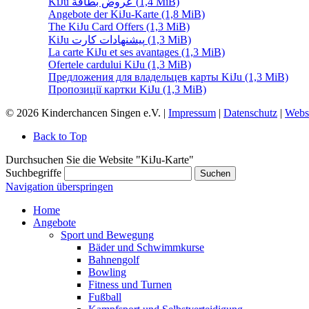
KiJu عروض بطاقة
(1,4 MiB)
Angebote der KiJu-Karte
(1,8 MiB)
The KiJu Card Offers
(1,3 MiB)
KiJu پیشنهادات کارت
(1,3 MiB)
La carte KiJu et ses avantages
(1,3 MiB)
Ofertele cardului KiJu
(1,3 MiB)
Предложения для владельцев карты KiJu
(1,3 MiB)
Пропозиції картки KiJu
(1,3 MiB)
© 2026 Kinderchancen Singen e.V. |
Impressum
|
Datenschutz
|
Webs
Back to Top
Durchsuchen Sie die Website "KiJu-Karte"
Suchbegriffe
Suchen
Navigation überspringen
Home
Angebote
Sport und Bewegung
Bäder und Schwimmkurse
Bahnengolf
Bowling
Fitness und Turnen
Fußball