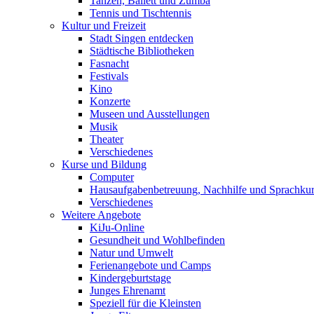
Tanzen, Ballett und Zumba
Tennis und Tischtennis
Kultur und Freizeit
Stadt Singen entdecken
Städtische Bibliotheken
Fasnacht
Festivals
Kino
Konzerte
Museen und Ausstellungen
Musik
Theater
Verschiedenes
Kurse und Bildung
Computer
Hausaufgabenbetreuung, Nachhilfe und Sprachku
Verschiedenes
Weitere Angebote
KiJu-Online
Gesundheit und Wohlbefinden
Natur und Umwelt
Ferienangebote und Camps
Kindergeburtstage
Junges Ehrenamt
Speziell für die Kleinsten