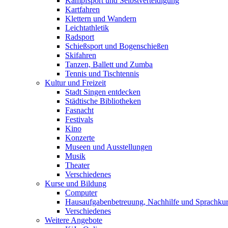
Kampfsport und Selbstverteidigung
Kartfahren
Klettern und Wandern
Leichtathletik
Radsport
Schießsport und Bogenschießen
Skifahren
Tanzen, Ballett und Zumba
Tennis und Tischtennis
Kultur und Freizeit
Stadt Singen entdecken
Städtische Bibliotheken
Fasnacht
Festivals
Kino
Konzerte
Museen und Ausstellungen
Musik
Theater
Verschiedenes
Kurse und Bildung
Computer
Hausaufgabenbetreuung, Nachhilfe und Sprachku
Verschiedenes
Weitere Angebote