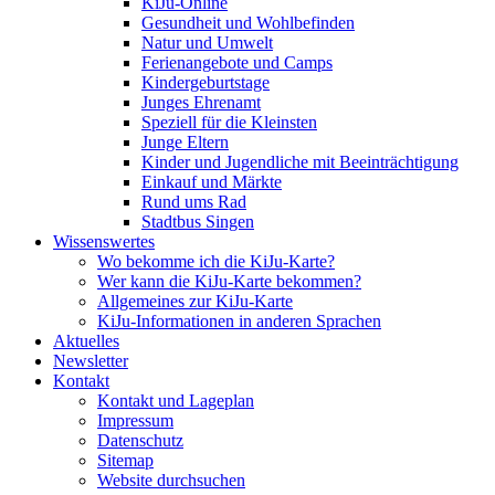
KiJu-Online
Gesundheit und Wohlbefinden
Natur und Umwelt
Ferienangebote und Camps
Kindergeburtstage
Junges Ehrenamt
Speziell für die Kleinsten
Junge Eltern
Kinder und Jugendliche mit Beeinträchtigung
Einkauf und Märkte
Rund ums Rad
Stadtbus Singen
Wissenswertes
Wo bekomme ich die KiJu-Karte?
Wer kann die KiJu-Karte bekommen?
Allgemeines zur KiJu-Karte
KiJu-Informationen in anderen Sprachen
Aktuelles
Newsletter
Kontakt
Kontakt und Lageplan
Impressum
Datenschutz
Sitemap
Website durchsuchen