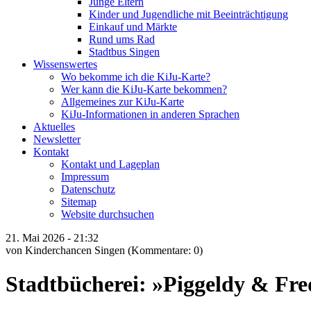
Junge Eltern
Kinder und Jugendliche mit Beeinträchtigung
Einkauf und Märkte
Rund ums Rad
Stadtbus Singen
Wissenswertes
Wo bekomme ich die KiJu-Karte?
Wer kann die KiJu-Karte bekommen?
Allgemeines zur KiJu-Karte
KiJu-Informationen in anderen Sprachen
Aktuelles
Newsletter
Kontakt
Kontakt und Lageplan
Impressum
Datenschutz
Sitemap
Website durchsuchen
21.
Mai
2026 -
21:32
von Kinderchancen Singen
(Kommentare: 0)
Stadtbücherei: »Piggeldy & Fre