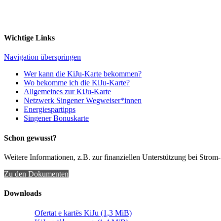
Wichtige Links
Navigation überspringen
Wer kann die KiJu-Karte bekommen?
Wo bekomme ich die KiJu-Karte?
Allgemeines zur KiJu-Karte
Netzwerk Singener Wegweiser*innen
Energiespartipps
Singener Bonuskarte
Schon gewusst?
Weitere Informationen, z.B. zur finanziellen Unterstützung bei Strom-
Zu den Dokumenten
Downloads
Ofertat e kartës KiJu
(1,3 MiB)