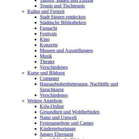
Tanzen, Ballett und Zumba
Tennis und Tischtennis
Kultur und Freizeit
Stadt Singen entdecken
Städtische Bibliotheken
Fasnacht
Festivals
Kino
Konzerte
Museen und Ausstellungen
Musik
Theater
Verschiedenes
Kurse und Bildung
Computer
Hausaufgabenbetreuung, Nachhilfe und
Sprachkurse
Verschiedenes
Weitere Angebote
KiJu-Online
Gesundheit und Wohlbefinden
Natur und Umwelt
Ferienangebote und Camps
Kindergeburtstage
Junges Ehrenamt