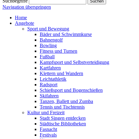
Suchbegriffe
Suchen
Navigation überspringen
Home
Angebote
Sport und Bewegung
Bäder und Schwimmkurse
Bahnengolf
Bowling
Fitness und Turnen
Fußball
Kampfsport und Selbstverteidigung
Kartfahren
Klettern und Wandern
Leichtathletik
Radsport
Schießsport und Bogenschießen
Skifahren
Tanzen, Ballett und Zumba
Tennis und Tischtennis
Kultur und Freizeit
Stadt Singen entdecken
Städtische Bibliotheken
Fasnacht
Festivals