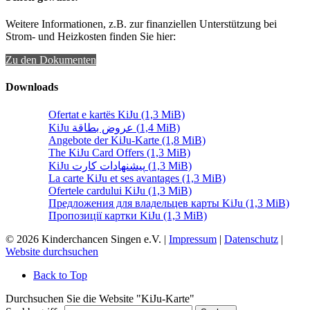
Weitere Informationen, z.B. zur finanziellen Unterstützung bei
Strom- und Heizkosten finden Sie hier:
Zu den Dokumenten
Downloads
Ofertat e kartës KiJu
(1,3 MiB)
KiJu عروض بطاقة
(1,4 MiB)
Angebote der KiJu-Karte
(1,8 MiB)
The KiJu Card Offers
(1,3 MiB)
KiJu پیشنهادات کارت
(1,3 MiB)
La carte KiJu et ses avantages
(1,3 MiB)
Ofertele cardului KiJu
(1,3 MiB)
Предложения для владельцев карты KiJu
(1,3 MiB)
Пропозиції картки KiJu
(1,3 MiB)
© 2026 Kinderchancen Singen e.V. |
Impressum
|
Datenschutz
|
Website durchsuchen
Back to Top
Durchsuchen Sie die Website "KiJu-Karte"