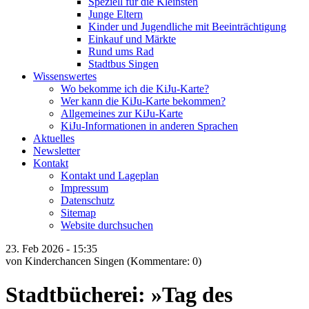
Speziell für die Kleinsten
Junge Eltern
Kinder und Jugendliche mit Beeinträchtigung
Einkauf und Märkte
Rund ums Rad
Stadtbus Singen
Wissenswertes
Wo bekomme ich die KiJu-Karte?
Wer kann die KiJu-Karte bekommen?
Allgemeines zur KiJu-Karte
KiJu-Informationen in anderen Sprachen
Aktuelles
Newsletter
Kontakt
Kontakt und Lageplan
Impressum
Datenschutz
Sitemap
Website durchsuchen
23.
Feb
2026 -
15:35
von Kinderchancen Singen
(Kommentare: 0)
Stadtbücherei: »Tag des