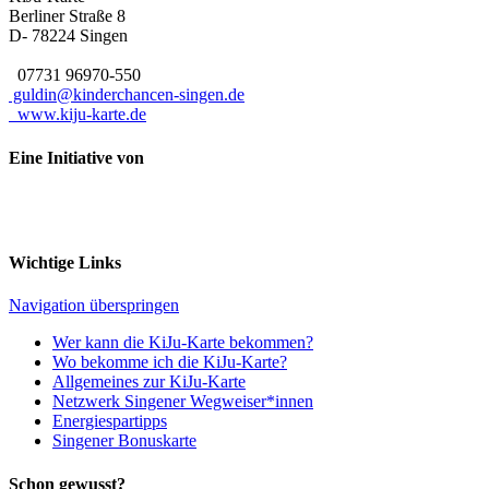
Berliner Straße 8
D- 78224
Singen
07731 96970-550
guldin@kinderchancen-singen.de
www.kiju-karte.de
Eine Initiative von
Wichtige Links
Navigation überspringen
Wer kann die KiJu-Karte bekommen?
Wo bekomme ich die KiJu-Karte?
Allgemeines zur KiJu-Karte
Netzwerk Singener Wegweiser*innen
Energiespartipps
Singener Bonuskarte
Schon gewusst?