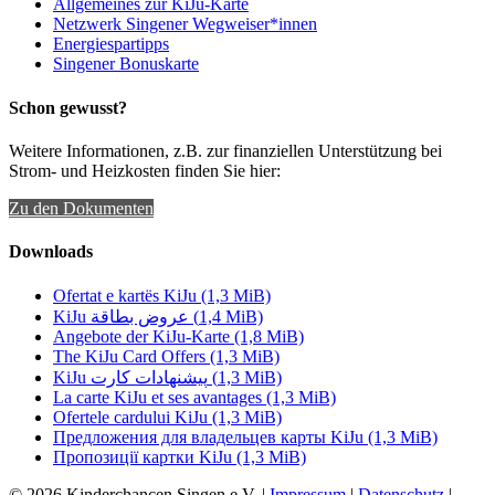
Allgemeines zur KiJu-Karte
Netzwerk Singener Wegweiser*innen
Energiespartipps
Singener Bonuskarte
Schon gewusst?
Weitere Informationen, z.B. zur finanziellen Unterstützung bei
Strom- und Heizkosten finden Sie hier:
Zu den Dokumenten
Downloads
Ofertat e kartës KiJu
(1,3 MiB)
KiJu عروض بطاقة
(1,4 MiB)
Angebote der KiJu-Karte
(1,8 MiB)
The KiJu Card Offers
(1,3 MiB)
KiJu پیشنهادات کارت
(1,3 MiB)
La carte KiJu et ses avantages
(1,3 MiB)
Ofertele cardului KiJu
(1,3 MiB)
Предложения для владельцев карты KiJu
(1,3 MiB)
Пропозиції картки KiJu
(1,3 MiB)
© 2026 Kinderchancen Singen e.V. |
Impressum
|
Datenschutz
|