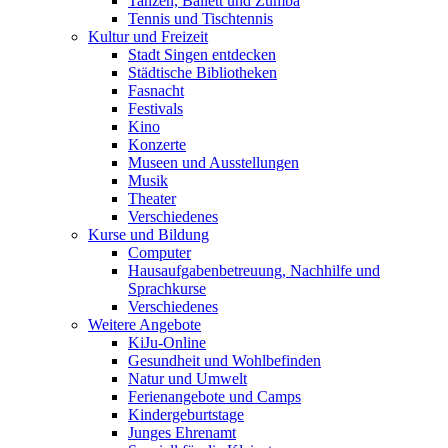
Tanzen, Ballett und Zumba
Tennis und Tischtennis
Kultur und Freizeit
Stadt Singen entdecken
Städtische Bibliotheken
Fasnacht
Festivals
Kino
Konzerte
Museen und Ausstellungen
Musik
Theater
Verschiedenes
Kurse und Bildung
Computer
Hausaufgabenbetreuung, Nachhilfe und
Sprachkurse
Verschiedenes
Weitere Angebote
KiJu-Online
Gesundheit und Wohlbefinden
Natur und Umwelt
Ferienangebote und Camps
Kindergeburtstage
Junges Ehrenamt