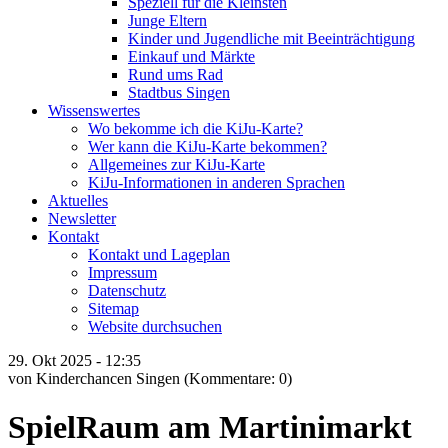
Speziell für die Kleinsten
Junge Eltern
Kinder und Jugendliche mit Beeinträchtigung
Einkauf und Märkte
Rund ums Rad
Stadtbus Singen
Wissenswertes
Wo bekomme ich die KiJu-Karte?
Wer kann die KiJu-Karte bekommen?
Allgemeines zur KiJu-Karte
KiJu-Informationen in anderen Sprachen
Aktuelles
Newsletter
Kontakt
Kontakt und Lageplan
Impressum
Datenschutz
Sitemap
Website durchsuchen
29.
Okt
2025 -
12:35
von Kinderchancen Singen
(Kommentare: 0)
SpielRaum am Martinimarkt